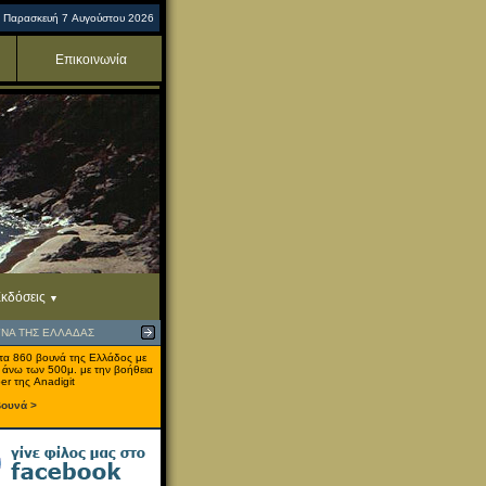
Παρασκευή 7 Αυγούστου 2026
Επικοινωνία
κδόσεις
ΥΝΑ ΤΗΣ ΕΛΛΑΔΑΣ
τα 860 βουνά της Ελλάδος με
 άνω των 500μ. με την βοήθεια
er της Anadigit
βουνά >