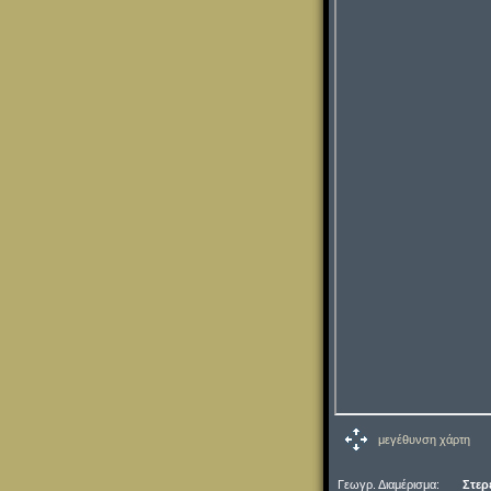
μεγέθυνση χάρτη
Γεωγρ. Διαμέρισμα:
Στερ