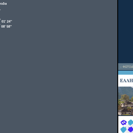
τιδα
.
o
01' 24''
o
08' 58''
::
ΦΩΤΟΔ