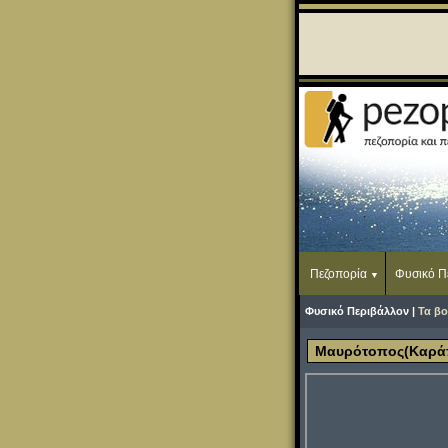
Πεζοπορία
Φυσικό Π
Φυσικό Περιβάλλον |
Τα βο
Μαυρότοπος(Καρά