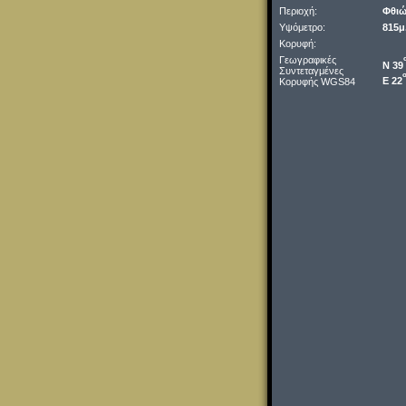
Περιοχή:
Φθιώ
Υψόμετρο:
815μ
Κορυφή:
Γεωγραφικές
Ν 39
Συντεταγμένες
Ε 22
Κορυφής WGS84