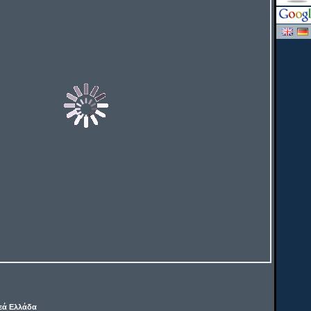
εά Ελλάδα