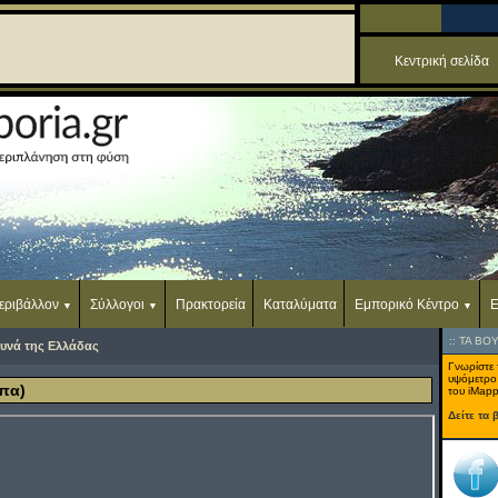
Κεντρική σελίδα
εριβάλλον
Σύλλογοι
Πρακτορεία
Καταλύματα
Εμπορικό Κέντρο
Ε
::
ΤΑ ΒΟ
υνά της Ελλάδας
Γνωρίστε 
υψόμετρο
πα)
του iMapp
Δείτε τα 