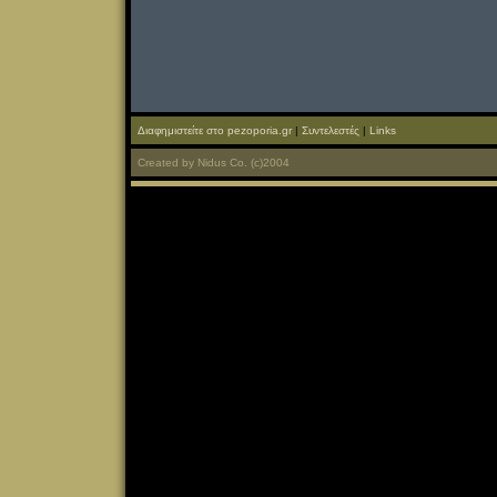
Διαφημιστείτε στο pezoporia.gr
|
Συντελεστές
|
Links
Created
by
Nidus Co.
(c)2004