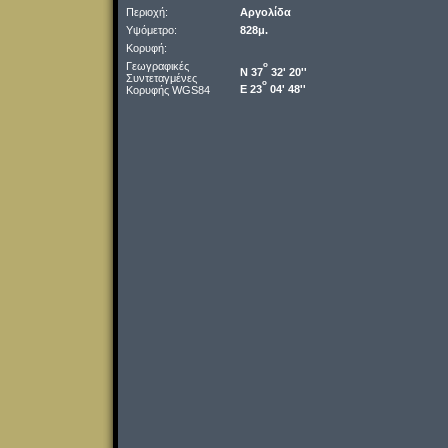
Περιοχή:
Αργολίδα
Υψόμετρο:
828μ.
Κορυφή:
Γεωγραφικές
o
Ν 37
32' 20''
Συντεταγμένες
o
Ε 23
04' 48''
Κορυφής WGS84