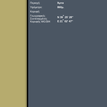
Περιοχή:
Άρτα
Υψόμετρο:
860μ.
Κορυφή:
Γεωγραφικές
o
Ν 39
25' 28''
Συντεταγμένες
o
Ε 21
02' 47''
Κορυφής WGS84