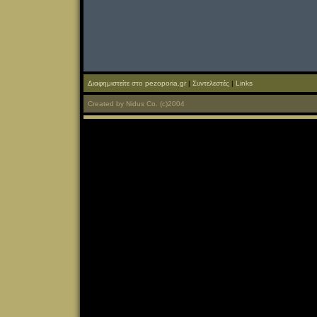
Διαφημιστείτε στο pezoporia.gr
|
Συντελεστές
|
Links
Created
by
Nidus Co.
(c)2004