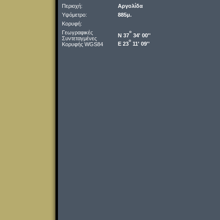
Περιοχή:
Αργολίδα
Υψόμετρο:
885μ.
Κορυφή:
Γεωγραφικές
o
Ν 37
34' 00''
Συντεταγμένες
o
Ε 23
11' 09''
Κορυφής WGS84