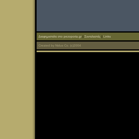
Διαφημιστείτε στο pezoporia.gr
|
Συντελεστές
|
Links
Created
by
Nidus Co.
(c)2004