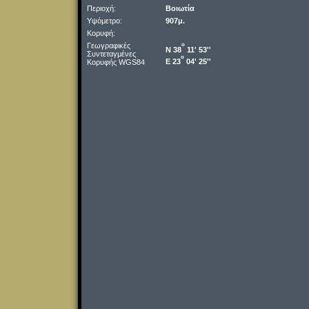
Περιοχή:
Βοιωτία
Υψόμετρο:
907μ.
Κορυφή:
Γεωγραφικές
o
Ν 38
11' 53''
Συντεταγμένες
o
Ε 23
04' 25''
Κορυφής WGS84