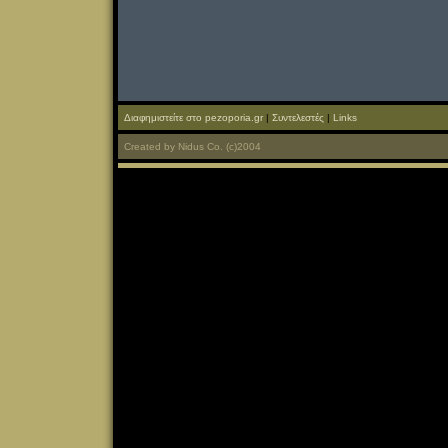
Διαφημιστείτε στο pezoporia.gr
|
Συντελεστές
|
Links
Created
by
Nidus Co.
(c)2004