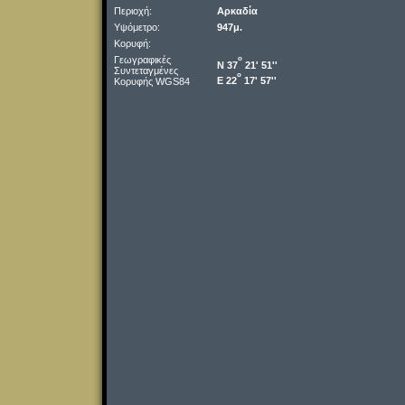
Περιοχή:
Αρκαδία
Υψόμετρο:
947μ.
Κορυφή:
Γεωγραφικές
o
Ν 37
21' 51''
Συντεταγμένες
o
Ε 22
17' 57''
Κορυφής WGS84