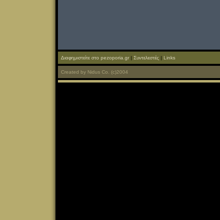
Διαφημιστείτε στο pezoporia.gr
|
Συντελεστές
|
Links
Created
by
Nidus Co.
(c)2004