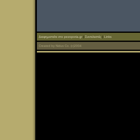
Διαφημιστείτε στο pezoporia.gr
|
Συντελεστές
|
Links
Created
by
Nidus Co.
(c)2004