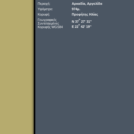
Περιοχή:
Αρκαδία, Αργολίδα
Υψόμετρο:
974μ.
Κορυφή:
Προφήτης Ηλίας
Γεωγραφικές
o
Ν 37
27' 31''
Συντεταγμένες
o
Ε 22
42' 19''
Κορυφής WGS84