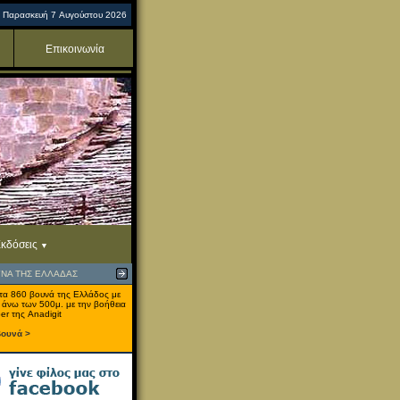
Παρασκευή 7 Αυγούστου 2026
Επικοινωνία
κδόσεις
ΥΝΑ ΤΗΣ ΕΛΛΑΔΑΣ
τα 860 βουνά της Ελλάδος με
 άνω των 500μ. με την βοήθεια
er της Anadigit
βουνά >