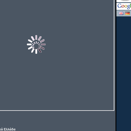
εά Ελλάδα