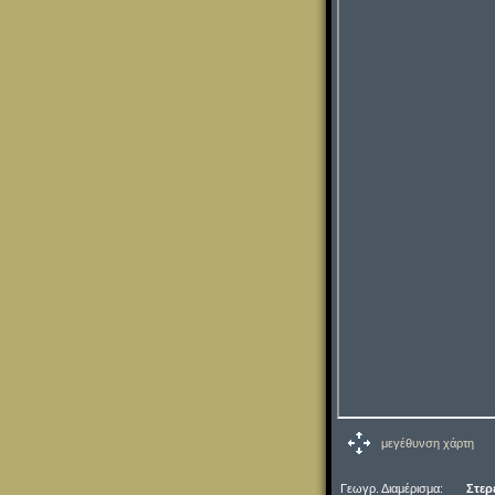
μεγέθυνση χάρτη
Γεωγρ. Διαμέρισμα:
Στερ