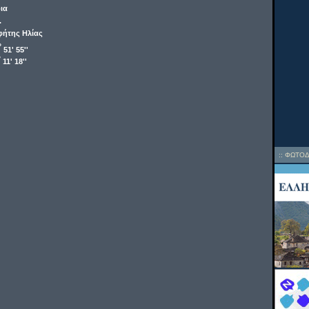
ια
.
ήτης Ηλίας
o
51' 55''
o
11' 18''
::
ΦΩΤΟΔ