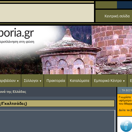
Κεντρική σελίδα
εριβάλλον
Σύλλογοι
Πρακτορεία
Καταλύματα
Εμπορικό Κέντρο
Ε
::
ΤΑ ΒΟ
υνά της Ελλάδας
Γνωρίστε 
υψόμετρο
ς/Γκαλτσάδες)
του iMapp
Δείτε τα 