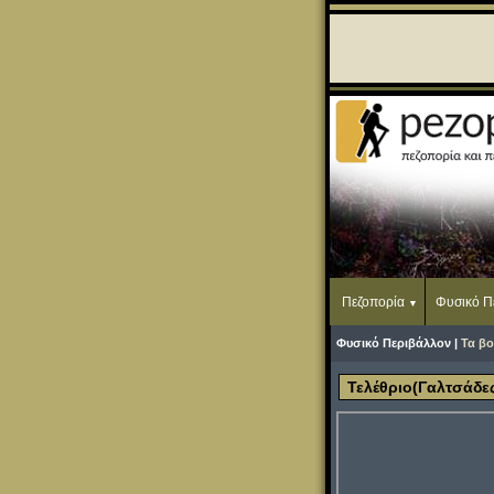
Πεζοπορία
Φυσικό Π
Φυσικό Περιβάλλον |
Τα βο
Τελέθριο(Γαλτσάδε