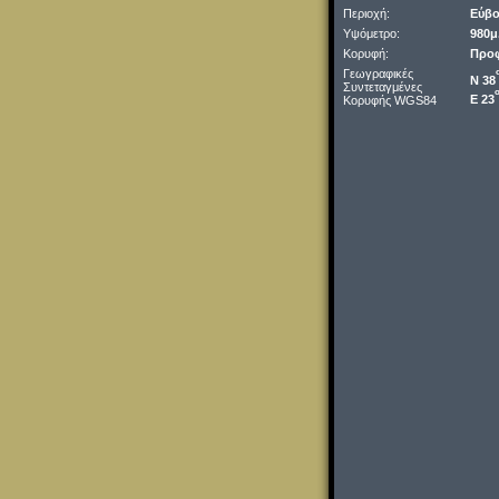
Περιοχή:
Εύβο
Υψόμετρο:
980μ
Κορυφή:
Προφ
Γεωγραφικές
Ν 38
Συντεταγμένες
Ε 23
Κορυφής WGS84