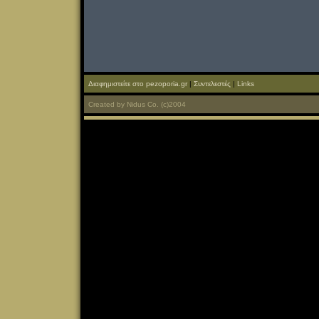
Διαφημιστείτε στο pezoporia.gr
|
Συντελεστές
|
Links
Created
by
Nidus Co.
(c)2004