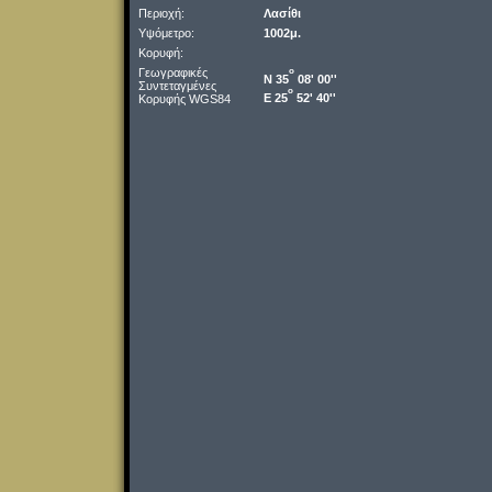
Περιοχή:
Λασίθι
Υψόμετρο:
1002μ.
Κορυφή:
Γεωγραφικές
o
Ν 35
08' 00''
Συντεταγμένες
o
Ε 25
52' 40''
Κορυφής WGS84