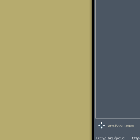
μεγέθυνση χάρτη
Γεωγρ. Διαμέρισμα:
Στερ