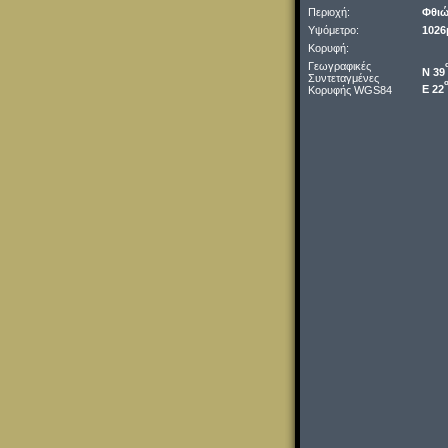
Περιοχή:
Φθιώ
Υψόμετρο:
1026
Κορυφή:
Γεωγραφικές
Ν 39
Συντεταγμένες
Ε 22
Κορυφής WGS84