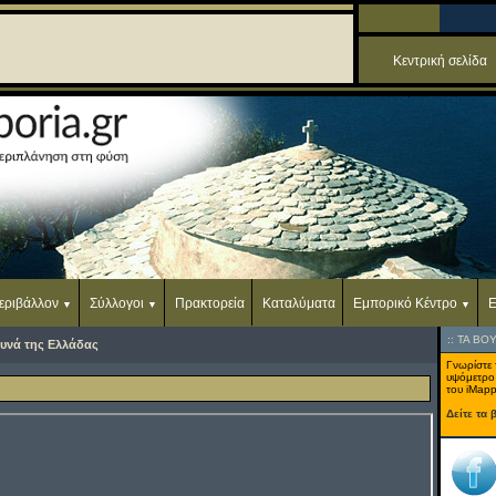
Κεντρική σελίδα
εριβάλλον
Σύλλογοι
Πρακτορεία
Καταλύματα
Εμπορικό Κέντρο
Ε
::
ΤΑ ΒΟ
υνά της Ελλάδας
Γνωρίστε 
υψόμετρο
του iMapp
Δείτε τα 