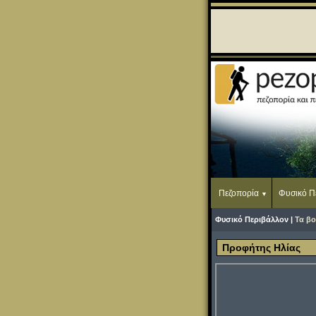
Πεζοπορία
Φυσικό Π
Φυσικό Περιβάλλον |
Τα βο
Προφήτης Ηλίας