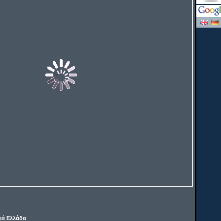
εά Ελλάδα