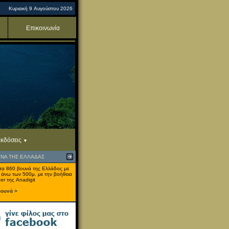
Κυριακή 9 Αυγούστου 2026
Επικοινωνία
κδόσεις
ΥΝΑ ΤΗΣ ΕΛΛΑΔΑΣ
τα 860 βουνά της Ελλάδος με
 άνω των 500μ. με την βοήθεια
er της Anadigit
βουνά >