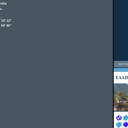
τιδα
μ.
o
02' 12''
o
04' 40''
::
ΦΩΤΟΔ