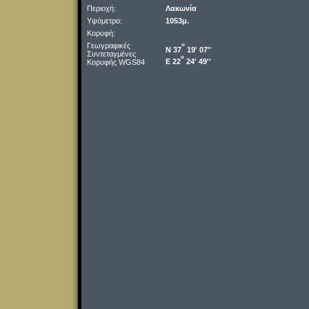
Περιοχή:
Λακωνία
Υψόμετρο:
1053μ.
Κορυφή:
Γεωγραφικές
o
Ν 37
19' 07''
Συντεταγμένες
o
Ε 22
24' 49''
Κορυφής WGS84