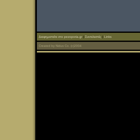
Διαφημιστείτε στο pezoporia.gr
|
Συντελεστές
|
Links
Created
by
Nidus Co.
(c)2004