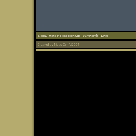
Διαφημιστείτε στο pezoporia.gr
|
Συντελεστές
|
Links
Created
by
Nidus Co.
(c)2004