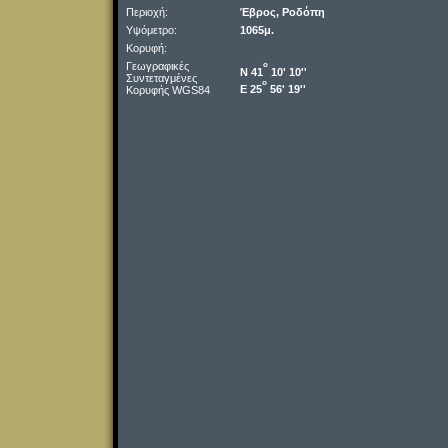
Περιοχή:
Έβρος, Ροδόπη
Υψόμετρο:
1065μ.
Κορυφή:
Γεωγραφικές
o
Ν 41
10' 10''
Συντεταγμένες
o
Ε 25
56' 19''
Κορυφής WGS84