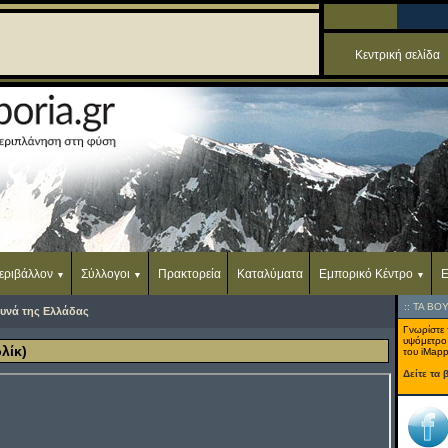
Κεντρική σελίδα
εριβάλλον
Σύλλογοι
Πρακτορεία
Καταλύματα
Εμπορικό Κέντρο
Ε
::
ΤΑ ΒΟ
υνά της Ελλάδας
Γνωρίστε 
υψόμετρο
λίκ)
του iMapp
Δείτε τα 