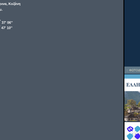
ινα, Κοζάνη
μ.
o
37' 06''
o
47' 10''
::
ΦΩΤΟΔ