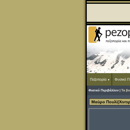
Πεζοπορία
Φυσικό Π
Φυσικό Περιβάλλον |
Τα βο
Μαύρο Πουλί(Χιντιρ