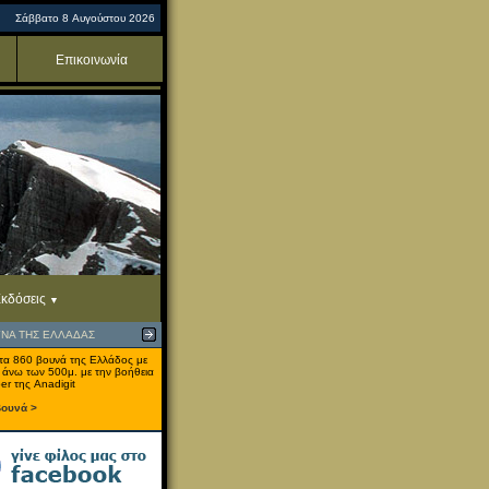
Σάββατο 8 Αυγούστου 2026
Επικοινωνία
κδόσεις
ΥΝΑ ΤΗΣ ΕΛΛΑΔΑΣ
τα 860 βουνά της Ελλάδος με
 άνω των 500μ. με την βοήθεια
er της Anadigit
βουνά >