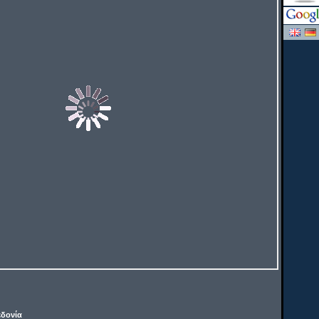
δονία