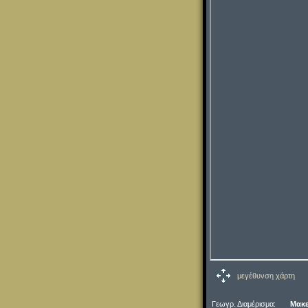
μεγέθυνση χάρτη
Γεωγρ. Διαμέρισμα:
Μακε