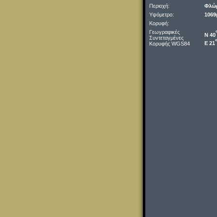
Περιοχή:
Φλώρ
Υψόμετρο:
1069
Κορυφή:
Γεωγραφικές
Ν 40
Συντεταγμένες
Ε 21
Κορυφής WGS84