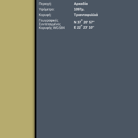
Περιοχή:
Αρκαδία
Υψόμετρο:
1097μ.
Κορυφή:
Τριανταφυλλιά
Γεωγραφικές
o
Ν 37
20' 57''
Συντεταγμένες
o
Ε 22
23' 10''
Κορυφής WGS84