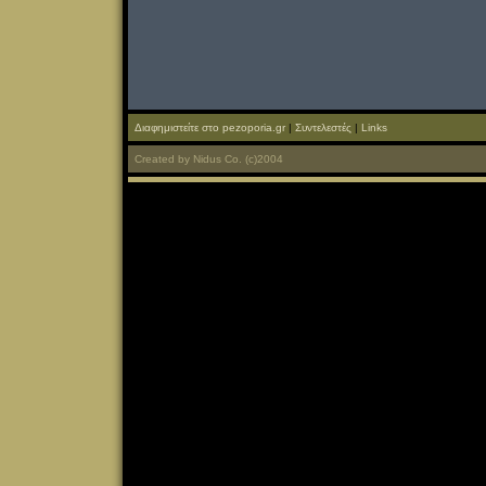
Διαφημιστείτε στο pezoporia.gr
|
Συντελεστές
|
Links
Created
by
Nidus Co.
(c)2004