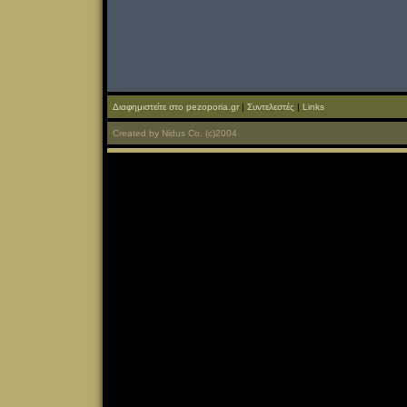
Διαφημιστείτε στο pezoporia.gr
|
Συντελεστές
|
Links
Created
by
Nidus Co.
(c)2004