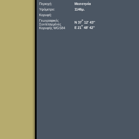
Περιοχή:
Μεσσηνία
Υψόμετρο:
1146μ.
Κορυφή:
Γεωγραφικές
o
Ν 37
12' 43''
Συντεταγμένες
o
Ε 21
48' 42''
Κορυφής WGS84