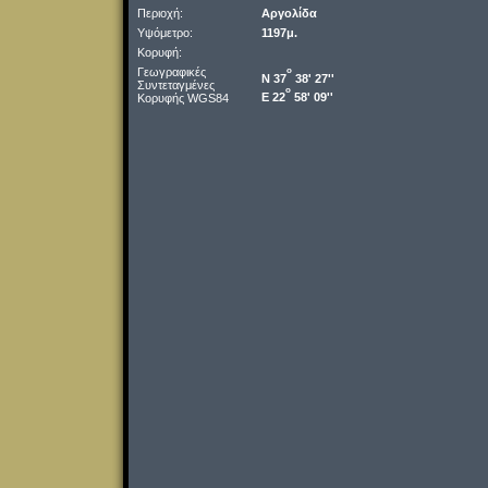
Περιοχή:
Αργολίδα
Υψόμετρο:
1197μ.
Κορυφή:
Γεωγραφικές
o
Ν 37
38' 27''
Συντεταγμένες
o
Ε 22
58' 09''
Κορυφής WGS84