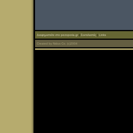
Διαφημιστείτε στο pezoporia.gr
|
Συντελεστές
|
Links
Created
by
Nidus Co.
(c)2004