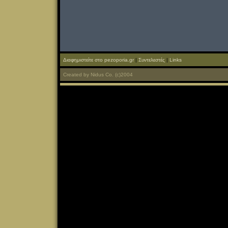
Διαφημιστείτε στο pezoporia.gr
|
Συντελεστές
|
Links
Created
by
Nidus Co.
(c)2004