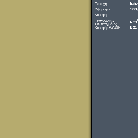
Περιοχή:
Ιωάν
Υψόμετρο:
1221
Κορυφή:
Γεωγραφικές
Ν 39
Συντεταγμένες
Ε 21
Κορυφής WGS84