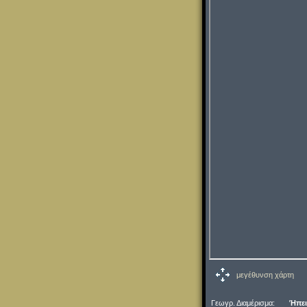
μεγέθυνση χάρτη
Γεωγρ. Διαμέρισμα:
Ήπει