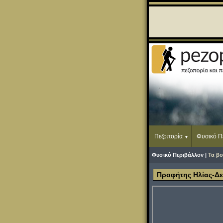
Πεζοπορία
Φυσικό Π
Φυσικό Περιβάλλον |
Τα βο
Προφήτης Ηλίας-Δε