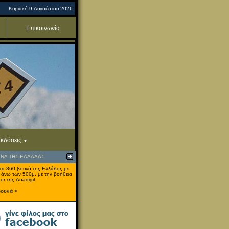
Κυριακή 9 Αυγούστου 2026
Επικοινωνία
κδόσεις
ΥΝΑ ΤΗΣ ΕΛΛΑΔΑΣ
τα 860 βουνά της Ελλάδος με
 άνω των 500μ. με την βοήθεια
er της Anadigit
βουνά >