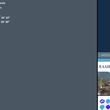
νινα
μ.
o
44' 10''
o
00' 40''
::
ΦΩΤΟΔ