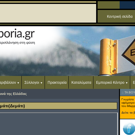
Κεντρική σελίδα
εριβάλλον
Σύλλογοι
Πρακτορεία
Καταλύματα
Εμπορικό Κέντρο
Ε
::
ΤΑ ΒΟ
υνά της Ελλάδας
Γνωρίστε 
υψόμετρο
μάτι(Δεμάτι)
του iMapp
Δείτε τα 