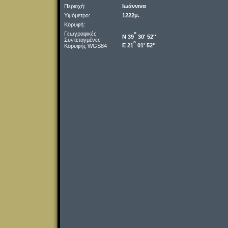
Περιοχή:
Ιωάννινα
Υψόμετρο:
1222μ.
Κορυφή:
Γεωγραφικές
o
Ν 39
30' 52''
Συντεταγμένες
o
Ε 21
01' 52''
Κορυφής WGS84