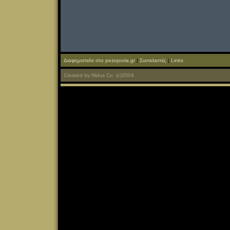
Διαφημιστείτε στο pezoporia.gr
|
Συντελεστές
|
Links
Created
by
Nidus Co.
(c)2004