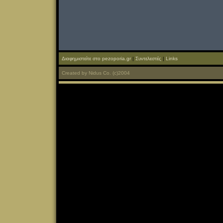
Διαφημιστείτε στο pezoporia.gr
|
Συντελεστές
|
Links
Created
by
Nidus Co.
(c)2004