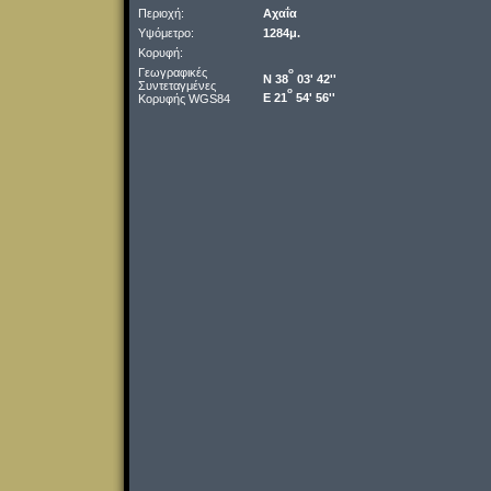
Περιοχή:
Αχαΐα
Υψόμετρο:
1284μ.
Κορυφή:
Γεωγραφικές
o
Ν 38
03' 42''
Συντεταγμένες
o
Ε 21
54' 56''
Κορυφής WGS84