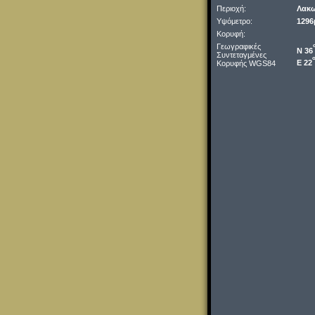
Περιοχή:
Λακω
Υψόμετρο:
1296
Κορυφή:
Γεωγραφικές
Ν 36
Συντεταγμένες
Ε 22
Κορυφής WGS84