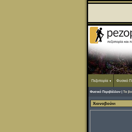
Πεζοπορία
Φυσικό Π
Φυσικό Περιβάλλον |
Τα βο
Χιονοβούνι