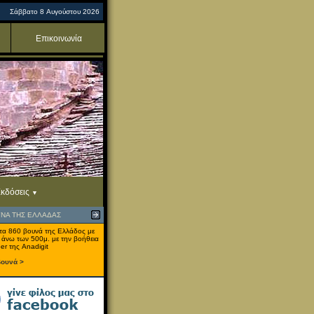
Σάββατο 8 Αυγούστου 2026
Επικοινωνία
κδόσεις
ΥΝΑ ΤΗΣ ΕΛΛΑΔΑΣ
τα 860 βουνά της Ελλάδος με
 άνω των 500μ. με την βοήθεια
er της Anadigit
βουνά >