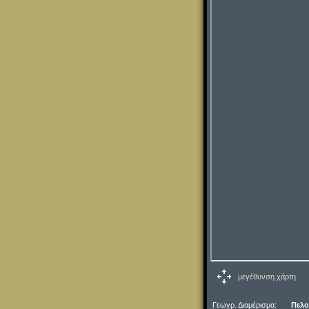
μεγέθυνση χάρτη
Γεωγρ. Διαμέρισμα:
Πελ