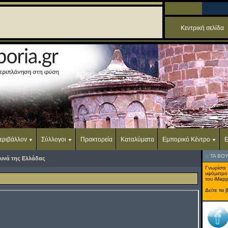
Κεντρική σελίδα
εριβάλλον
Σύλλογοι
Πρακτορεία
Καταλύματα
Εμπορικό Κέντρο
Ε
::
ΤΑ ΒΟ
υνά της Ελλάδας
Γνωρίστε 
υψόμετρο
του iMapp
Δείτε τα 