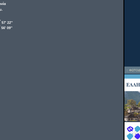
νία
μ.
o
57' 22''
o
56' 09''
::
ΦΩΤΟΔ