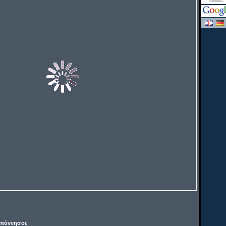
οπόννησος