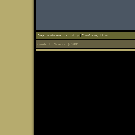
Διαφημιστείτε στο pezoporia.gr
|
Συντελεστές
|
Links
Created
by
Nidus Co.
(c)2004