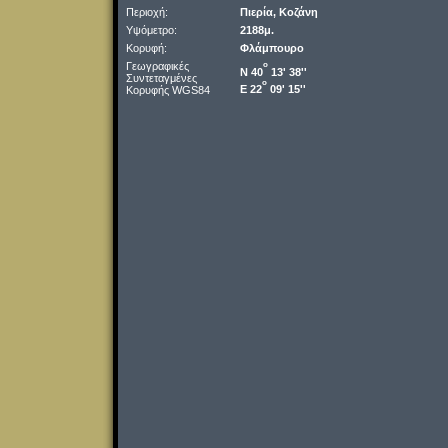
Περιοχή:
Πιερία, Κοζάνη
Υψόμετρο:
2188μ.
Κορυφή:
Φλάμπουρο
Γεωγραφικές
o
Ν 40
13' 38''
Συντεταγμένες
o
Ε 22
09' 15''
Κορυφής WGS84