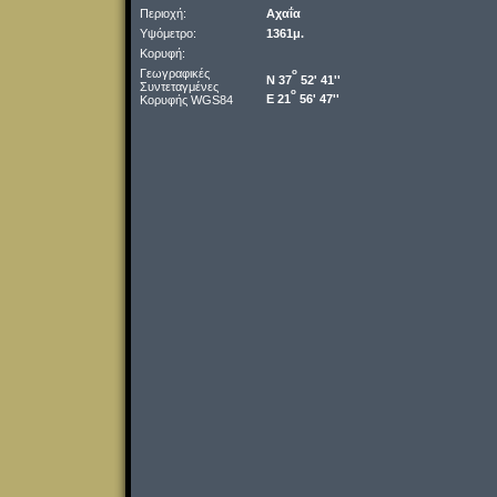
Περιοχή:
Αχαΐα
Υψόμετρο:
1361μ.
Κορυφή:
Γεωγραφικές
o
Ν 37
52' 41''
Συντεταγμένες
o
Ε 21
56' 47''
Κορυφής WGS84