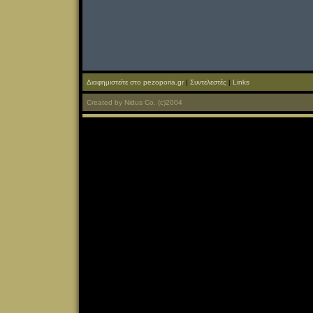
Διαφημιστείτε στο pezoporia.gr
|
Συντελεστές
|
Links
Created
by
Nidus Co.
(c)2004