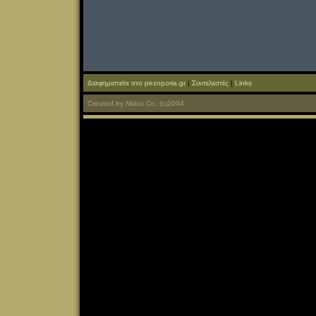
Διαφημιστείτε στο pezoporia.gr
|
Συντελεστές
|
Links
Created
by
Nidus Co.
(c)2004