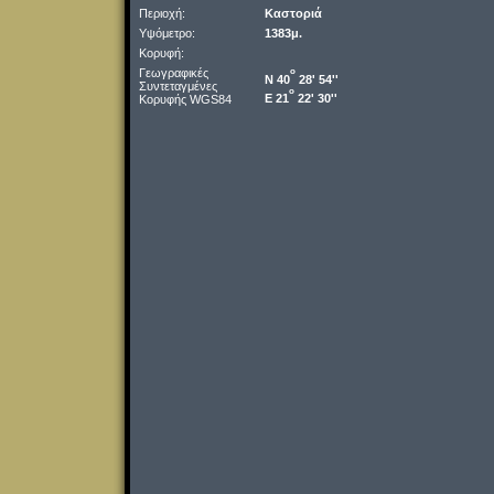
Περιοχή:
Καστοριά
Υψόμετρο:
1383μ.
Κορυφή:
Γεωγραφικές
o
Ν 40
28' 54''
Συντεταγμένες
o
Ε 21
22' 30''
Κορυφής WGS84