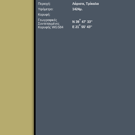
Περιοχή:
Λάρισα, Τρίκαλα
Υψόμετρο:
1424μ.
Κορυφή:
Γεωγραφικές
o
Ν 39
47' 33''
Συντεταγμένες
o
Ε 21
55' 43''
Κορυφής WGS84