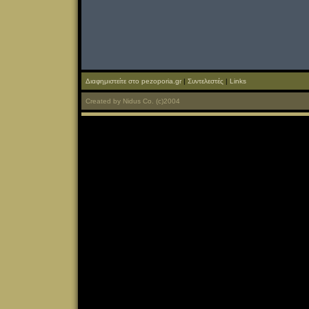
Διαφημιστείτε στο pezoporia.gr
|
Συντελεστές
|
Links
Created
by
Nidus Co.
(c)2004