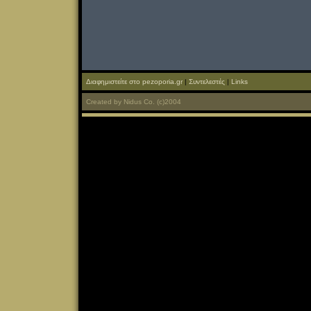
Διαφημιστείτε στο pezoporia.gr
|
Συντελεστές
|
Links
Created
by
Nidus Co.
(c)2004