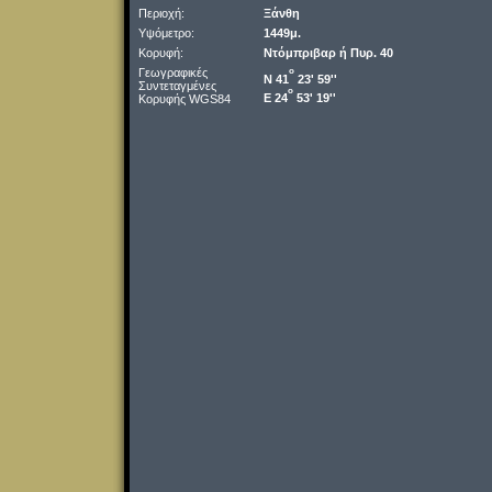
Περιοχή:
Ξάνθη
Υψόμετρο:
1449μ.
Κορυφή:
Ντόμπριβαρ ή Πυρ. 40
Γεωγραφικές
o
Ν 41
23' 59''
Συντεταγμένες
o
Ε 24
53' 19''
Κορυφής WGS84