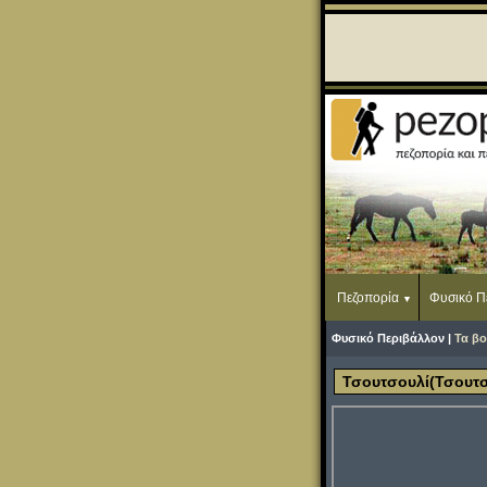
Πεζοπορία
Φυσικό Π
Φυσικό Περιβάλλον |
Τα βο
Τσουτσουλί(Τσουτσ