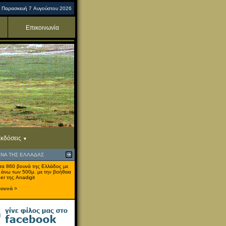
Παρασκευή 7 Αυγούστου 2026
Επικοινωνία
κδόσεις
ΥΝΑ ΤΗΣ ΕΛΛΑΔΑΣ
τα 860 βουνά της Ελλάδος με
 άνω των 500μ. με την βοήθεια
er της Anadigit
βουνά >