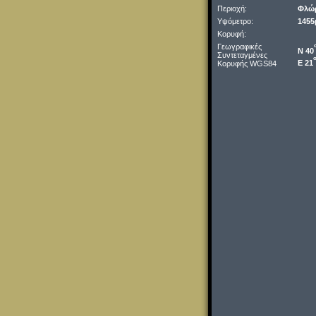
Περιοχή:
Φλώ
Υψόμετρο:
1455
Κορυφή:
Γεωγραφικές
Ν 40
Συντεταγμένες
Ε 21
Κορυφής WGS84