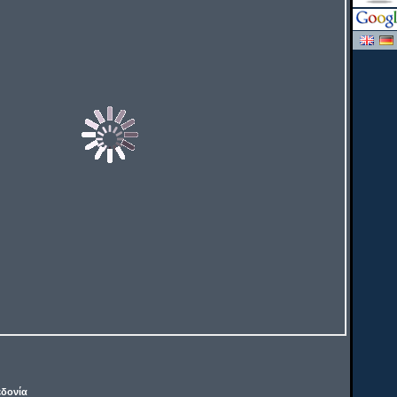
δονία