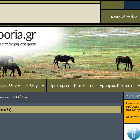
Κεντρική σελίδα
εριβάλλον
Σύλλογοι
Πρακτορεία
Καταλύματα
Εμπορικό Κέντρο
Ε
::
ΤΑ ΒΟ
υνά της Ελλάδας
Γνωρίστε 
υψόμετρο
ούλι)
του iMapp
Δείτε τα 