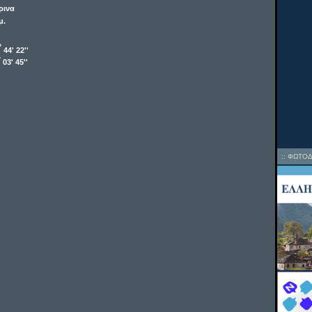
ρινα
μ.
o
44' 22''
o
03' 45''
::
ΦΩΤΟΔ