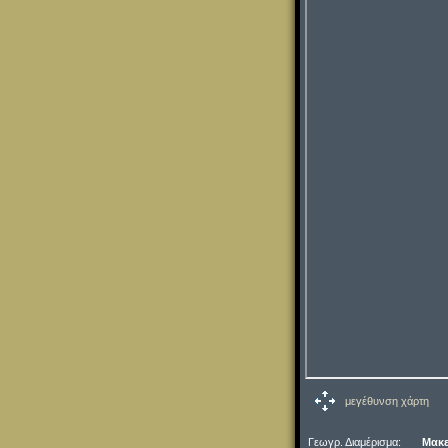
μεγέθυνση χάρτη
Γεωγρ. Διαμέρισμα:
Μακε