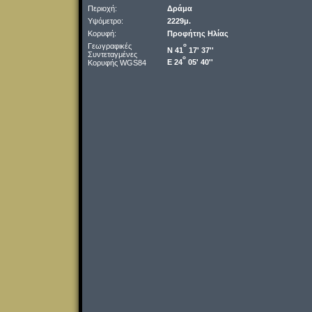
Περιοχή:
Δράμα
Υψόμετρο:
2229μ.
Κορυφή:
Προφήτης Ηλίας
Γεωγραφικές
o
Ν 41
17' 37''
Συντεταγμένες
o
Ε 24
05' 40''
Κορυφής WGS84