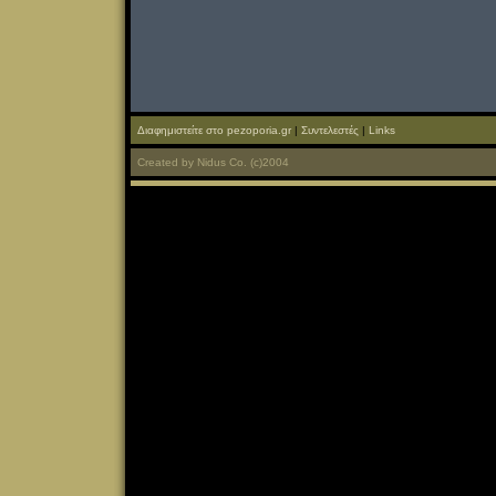
Διαφημιστείτε στο pezoporia.gr
|
Συντελεστές
|
Links
Created
by
Nidus Co.
(c)2004