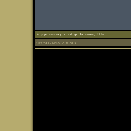
Διαφημιστείτε στο pezoporia.gr
|
Συντελεστές
|
Links
Created
by
Nidus Co.
(c)2004