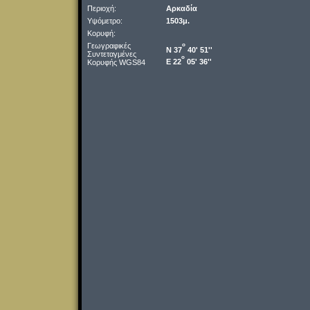
Περιοχή:
Αρκαδία
Υψόμετρο:
1503μ.
Κορυφή:
Γεωγραφικές
o
Ν 37
40' 51''
Συντεταγμένες
o
Ε 22
05' 36''
Κορυφής WGS84