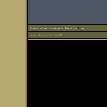
Διαφημιστείτε στο pezoporia.gr
|
Συντελεστές
|
Links
Created
by
Nidus Co.
(c)2004