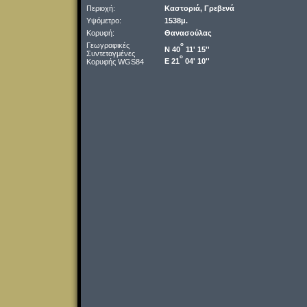
Περιοχή:
Καστοριά, Γρεβενά
Υψόμετρο:
1538μ.
Κορυφή:
Θανασούλας
Γεωγραφικές
o
Ν 40
11' 15''
Συντεταγμένες
o
Ε 21
04' 10''
Κορυφής WGS84