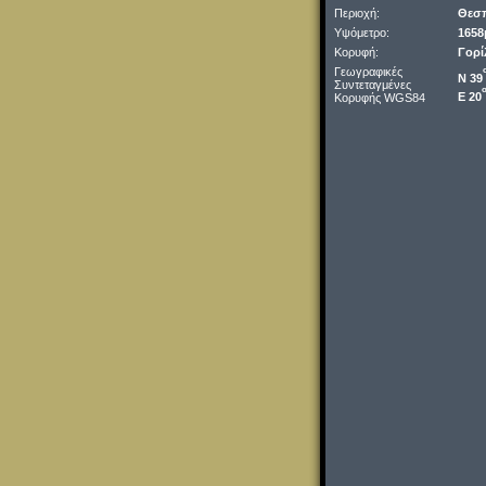
Περιοχή:
Θεσ
Υψόμετρο:
1658
Κορυφή:
Γορί
Γεωγραφικές
Ν 39
Συντεταγμένες
Ε 20
Κορυφής WGS84