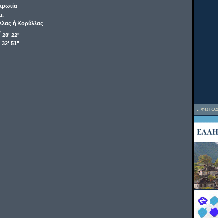
πρωτία
μ.
λλας ή Κορύλλας
o
28' 22''
o
32' 51''
::
ΦΩΤΟΔ