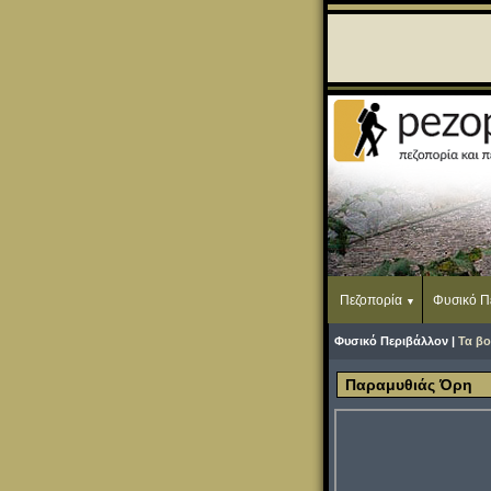
Πεζοπορία
Φυσικό Π
Φυσικό Περιβάλλον |
Τα βο
Παραμυθιάς Όρη