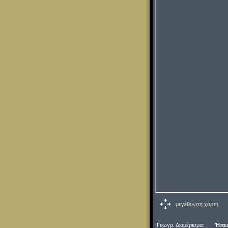
μεγέθυνση χάρτη
Γεωγρ. Διαμέρισμα:
Ήπει