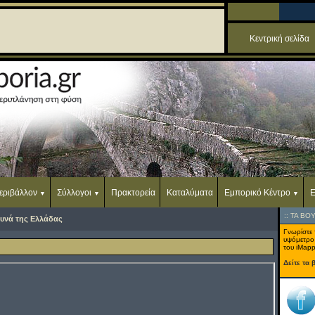
Κεντρική σελίδα
εριβάλλον
Σύλλογοι
Πρακτορεία
Καταλύματα
Εμπορικό Κέντρο
Ε
::
ΤΑ ΒΟ
υνά της Ελλάδας
Γνωρίστε 
υψόμετρο
του iMapp
Δείτε τα 