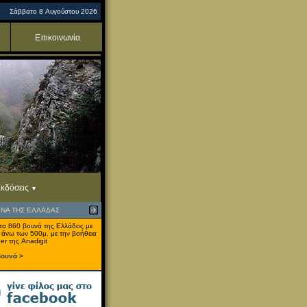
Σάββατο 8 Αυγούστου 2026
Επικοινωνία
κδόσεις
ΥΝΑ ΤΗΣ ΕΛΛΑΔΑΣ
τα 860 βουνά της Ελλάδος με
 άνω των 500μ. με την βοήθεια
er της Anadigit
βουνά >