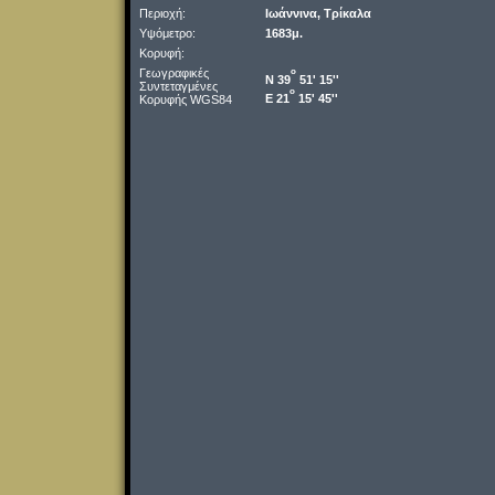
Περιοχή:
Ιωάννινα, Τρίκαλα
Υψόμετρο:
1683μ.
Κορυφή:
Γεωγραφικές
o
Ν 39
51' 15''
Συντεταγμένες
o
Ε 21
15' 45''
Κορυφής WGS84