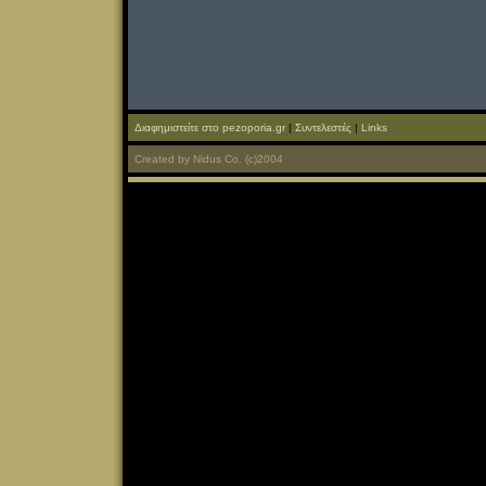
Διαφημιστείτε στο pezoporia.gr
|
Συντελεστές
|
Links
Created
by
Nidus Co.
(c)2004