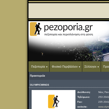
Πεζοπορία
Φυσικό Περιβάλλον
Σύλλογοι
Πρα
Πρακτορεία
OLYMPICWINGS
Διεύθυνση:
Νέος Παν
Τηλέφωνο:
253 204
Fax:
235 204
website:
www.olym