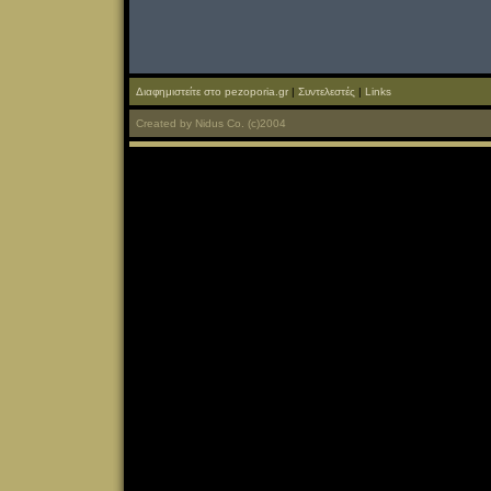
Διαφημιστείτε στο pezoporia.gr
|
Συντελεστές
|
Links
Created
by
Nidus Co.
(c)2004