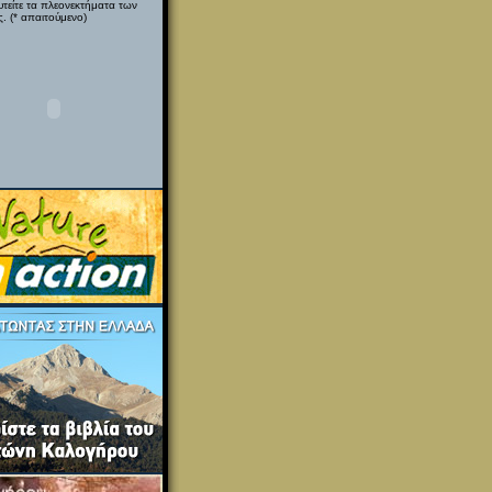
υτείτε τα πλεονεκτήματα των
. (* απαιτούμενο)