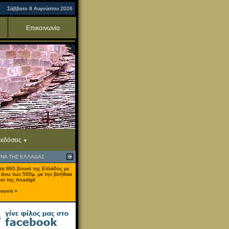
Σάββατο 8 Αυγούστου 2026
Επικοινωνία
κδόσεις
ΥΝΑ ΤΗΣ ΕΛΛΑΔΑΣ
τα 860 βουνά της Ελλάδος με
 άνω των 500μ. με την βοήθεια
er της Anadigit
βουνά >