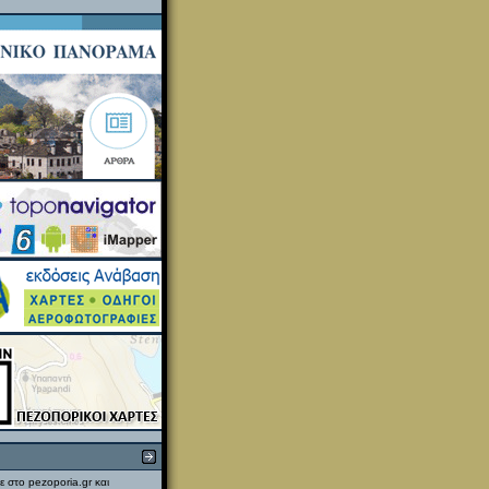
ε στο pezoporia.gr και