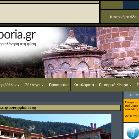
Κεντρική σελίδα
εριβάλλον
Σύλλογοι
Πρακτορεία
Καταλύματα
Εμπορικό Κέντρο
Ε
::
ΤΑ ΒΟ
Γνωρίστε 
υψόμετρο
31ης Δεκεμβρίου 2015)
του iMapp
Δείτε τα 