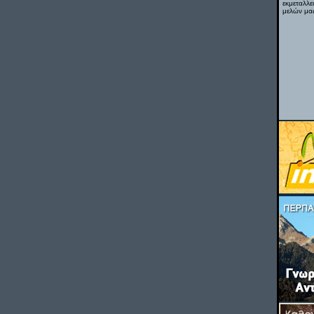
εκμεταλλε
μελών μας